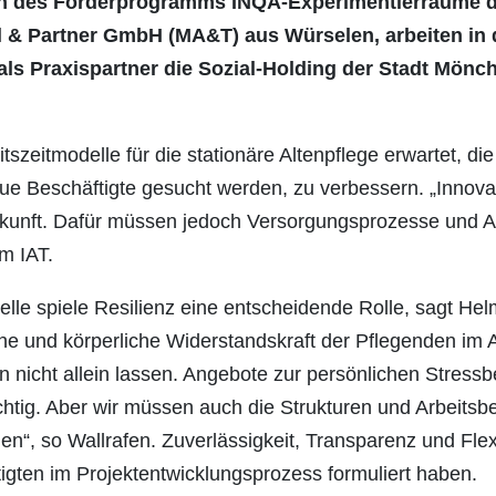
n des Förderprogramms INQA-Experimentierräume das
 & Partner GmbH (MA&T) aus Würselen, arbeiten in d
als Praxispartner die Sozial-Holding der Stadt Mön
szeitmodelle für die stationäre Altenpflege erwartet, die 
neue Beschäftigte gesucht werden, zu verbessern. „Innova
Zukunft. Dafür müssen jedoch Versorgungsprozesse und Ar
m IAT.
lle spiele Resilienz eine entscheidende Rolle, sagt Hel
sche und körperliche Widerstandskraft der Pflegenden im
n nicht allein lassen. Angebote zur persönlichen Stressb
chtig. Aber wir müssen auch die Strukturen und Arbeitsb
n“, so Wallrafen. Zuverlässigkeit, Transparenz und Flexi
tigten im Projektentwicklungsprozess formuliert haben.