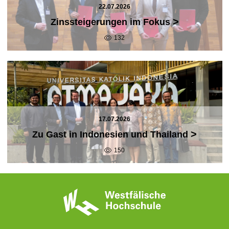
22.07.2026
>
Zinssteigerungen im Fokus
132
17.07.2026
>
Zu Gast in Indonesien und Thailand
150