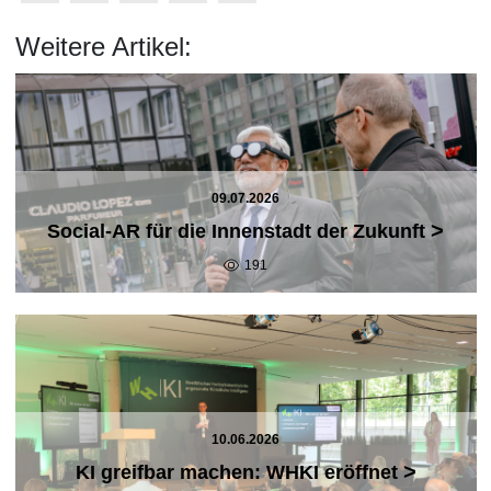
Weitere Artikel:
09.07.2026
>
Social-AR für die Innenstadt der Zukunft
191
10.06.2026
>
KI greifbar machen: WHKI eröffnet