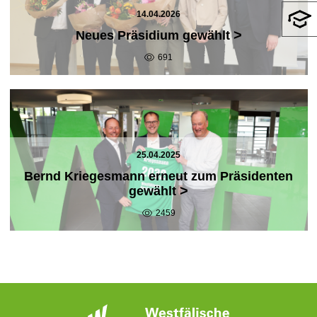
14.04.2026
>
Neues Präsidium gewählt
691
25.04.2025
Bernd Kriegesmann erneut zum Präsidenten
>
gewählt
2459