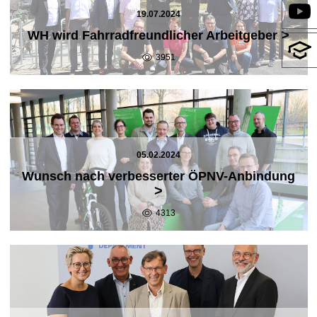
19.07.2024
>
WH wird Fahrradfreundlicher Arbeitgeber
3951
05.02.2024
Wunsch nach verbesserter ÖPNV-Anbindung
>
4313