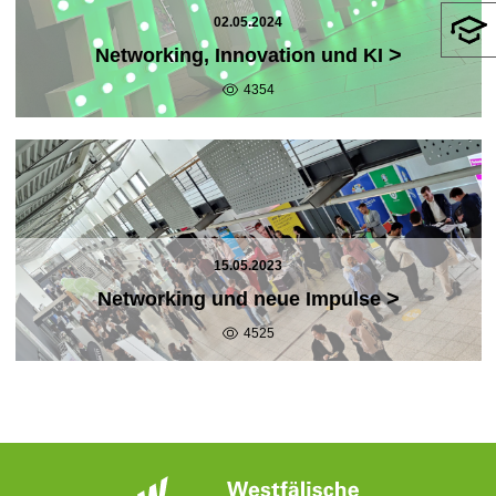
02.05.2024
>
Networking, Innovation und KI
4354
15.05.2023
>
Networking und neue Impulse
4525