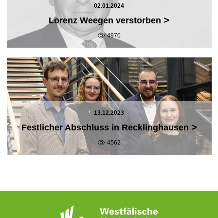
02.01.2024
>
Lorenz Weegen verstorben
4970
13.12.2023
>
Festlicher Abschluss in Recklinghausen
4562