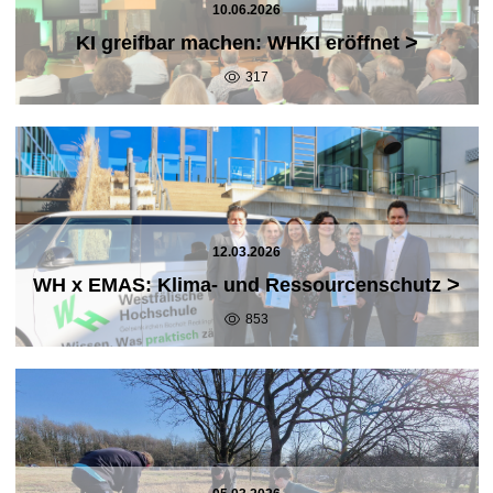
10.06.2026
>
KI greifbar machen: WHKI eröffnet
317
12.03.2026
>
WH x EMAS: Klima- und Ressourcenschutz
853