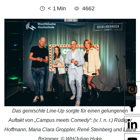
< 1
Min
4662
Das gemischte Line-Up sorgte für einen gelungenen
Auftakt von „Campus meets Comedy“: (v. l. n. r.) Rüdiger
Hoffmann, Maria Clara Groppler, René Steinberg und Laura
Brümmer. © WH/Julian Huke