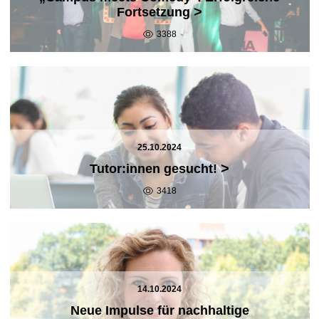
>
Fortsetzung
3388
25.10.2024
>
Tutor:innen gesucht!
3418
14.10.2024
Neue Impulse für nachhaltige