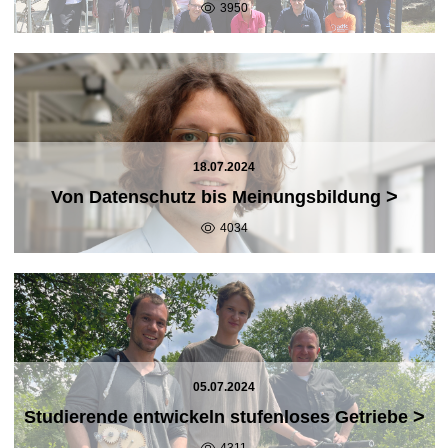
3950
18.07.2024
>
Von Datenschutz bis Meinungsbildung
4034
05.07.2024
>
Studierende entwickeln stufenloses Getriebe
4311