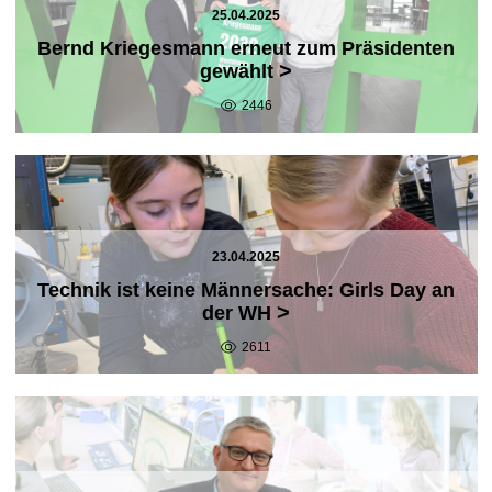
25.04.2025
Bernd Kriegesmann erneut zum Präsidenten
>
gewählt
2446
23.04.2025
Technik ist keine Männersache: Girls Day an
>
der WH
2611