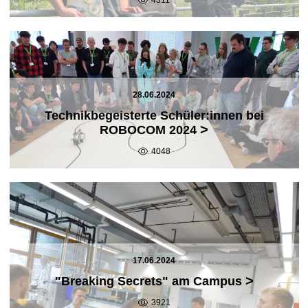
28.06.2024
Technikbegeisterte Schüler:innen bei
>
ROBOCOM 2024
4048
17.06.2024
>
"Breaking Secrets" am Campus
3921