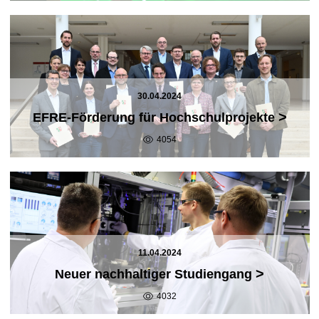
30.04.2024
>
EFRE-Förderung für Hochschulprojekte
4054
11.04.2024
>
Neuer nachhaltiger Studiengang
4032