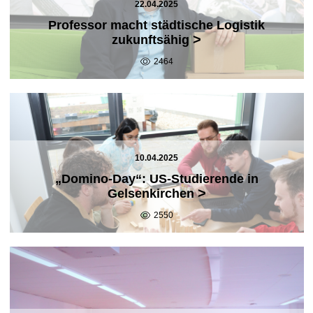
22.04.2025
Professor macht städtische Logistik
>
zukunftsähig
2464
10.04.2025
„Domino-Day“: US-Studierende in
>
Gelsenkirchen
2550