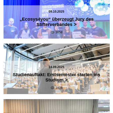
09.10.2025
„Ecosys4you“ überzeugt Jury des
>
Stifterverbandes
1658
24.09.2025
Studienauftakt: Erstsemester starten ins
>
Studium
1834