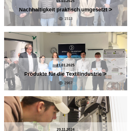
04.03.2025
>
Nachhaltigkeit praktisch umgesetzt
1513
21.01.2025
>
Produkte für die Textilindustrie
2967
20.11.2024