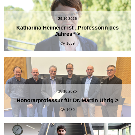
29.10.2025
Katharina Heimeier ist „Professorin des
>
Jahres“
1639
16.10.2025
>
Honorarprofessur für Dr. Martin Uhrig
1630