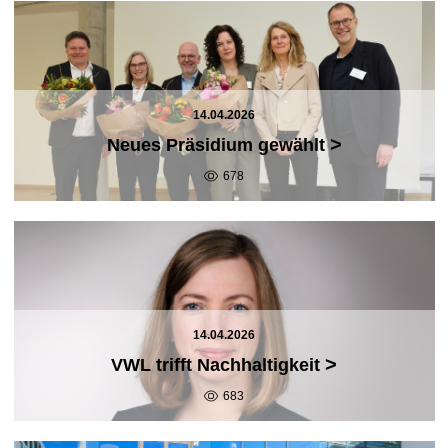
14.04.2026
>
Neues Präsidium gewählt
678
14.04.2026
>
VWL trifft Nachhaltigkeit
683