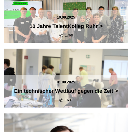
10.09.2025
>
10 Jahre TalentKolleg Ruhr
1760
01.08.2025
>
Ein technischer Wettlauf gegen die Zeit
1631