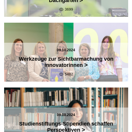
Dachgarten
3699
09.10.2024
Werkzeuge zur Sichtbarmachung von
>
Innovatorinnen
5482
09.08.2024
Studienstiftungs-Stipendien schaffen
>
Perspektiven