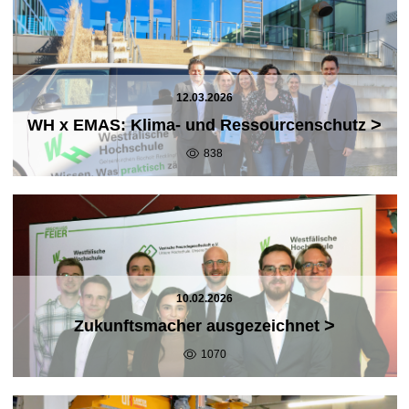
12.03.2026
>
WH x EMAS: Klima- und Ressourcenschutz
838
10.02.2026
>
Zukunftsmacher ausgezeichnet
1070