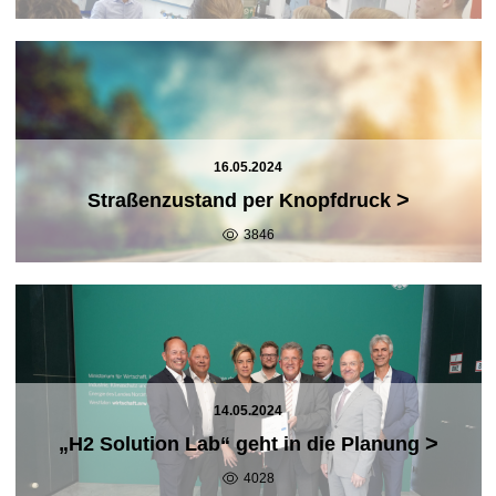
16.05.2024
>
Straßenzustand per Knopfdruck
3846
14.05.2024
>
„H2 Solution Lab“ geht in die Planung
4028