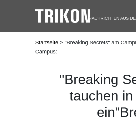
NACHRICHTEN AUS D
Startseite
> "Breaking Secrets" am Campu
Campus:
"Breaking S
tauchen in
ein"B