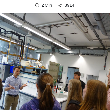
2
Min
3914