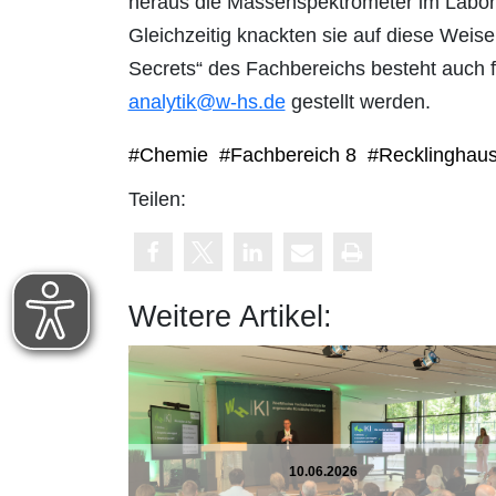
heraus die Massenspektrometer im Labor u
Gleichzeitig knackten sie auf diese Wei
Secrets“ des Fachbereichs besteht auch 
analytik@w-hs.de
gestellt werden.
#Chemie
#Fachbereich 8
#Recklinghau
Teilen:
Weitere Artikel:
10.06.2026