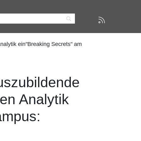
alytik ein"Breaking Secrets" am
uszubildende
en Analytik
ampus: