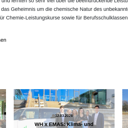
nd lernten so sehr viel über die beeindruckende Leist
se das Geheimnis um die chemische Natur des unbekannt
für Chemie-Leistungskurse sowie für Berufsschulklasse
sen
12.03.2026
WH x EMAS: Klima- und