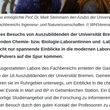
rmöglichte Prof. Dr. Mark Steinmann den Azubis der Universitä
achbereichs Ingenieur- und Naturwissenschaften. © WH/Veren
o des Besuchs von Auszubildenden der Universität 
nden Chemie- bzw. Biologie-Laborantinnen und -Lab
icht nur spannende Einblicke in die modernen Labor
Pulvers auf die Spur kommen.
gestatteten Labore des Fachbereichs ernteten die Gast
e der 18 Auszubildenden der Universität Bremen. Gemein
en sie im Ruhrgebiet unterwegs, um Einblicke in die ch
bei Evonik in Marl und BP in Gelsenkirchen Station. E
dortige Studienangebot und die Forschung zu informieren
der Besuch durch den guten Kontakt der Professoren zu 