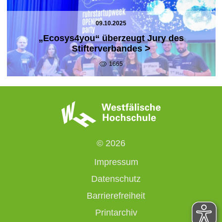
09.10.2025
„Ecosys4you“ überzeugt Jury des
>
Stifterverbandes
1665
© 2026
Impressum
Datenschutz
Barrierefreiheit
Printarchiv