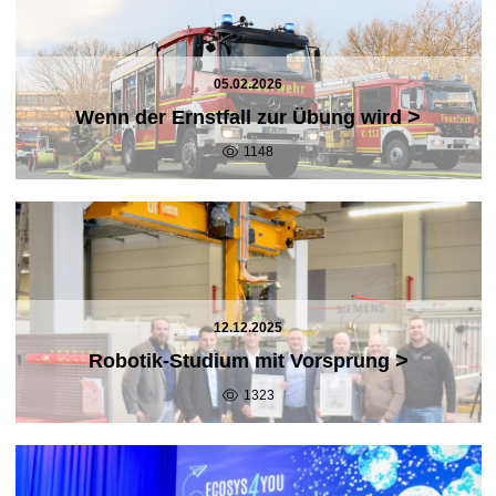
05.02.2026
>
Wenn der Ernstfall zur Übung wird
1148
12.12.2025
>
Robotik-Studium mit Vorsprung
1323