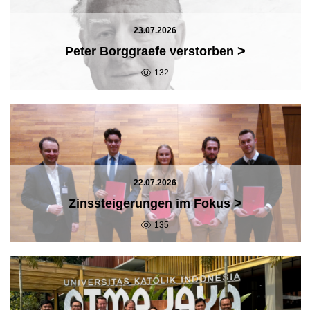
23.07.2026
>
Peter Borggraefe verstorben
132
22.07.2026
>
Zinssteigerungen im Fokus
135