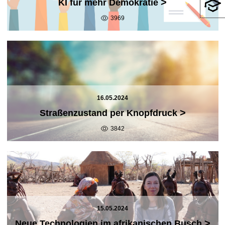
>
KI für mehr Demokratie
3969
16.05.2024
>
Straßenzustand per Knopfdruck
3842
15.05.2024
>
Neue Technologien im afrikanischen Busch