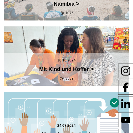
>
Namibia
1075
30.10.2024
>
Mit Kind und Koffer
3539
24.07.2024