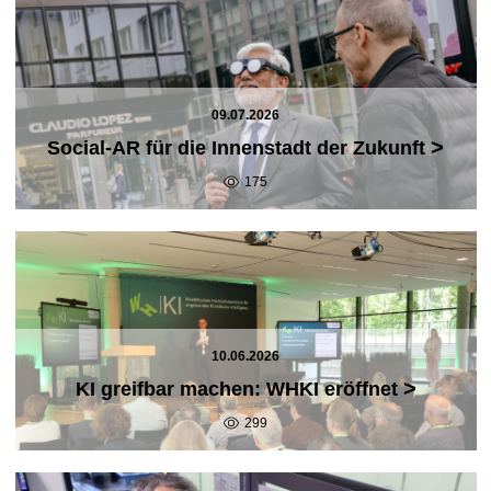
09.07.2026
>
Social-AR für die Innenstadt der Zukunft
175
10.06.2026
>
KI greifbar machen: WHKI eröffnet
299