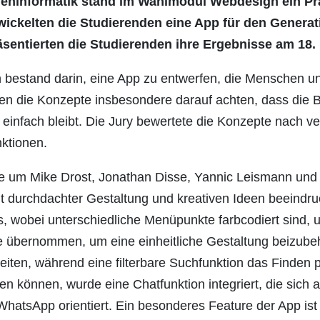
eninformatik stand im Wahlmodul Webdesign ein Pr
wickelten die Studierenden eine App für den Generat
sentierten die Studierenden ihre Ergebnisse am 18.
 bestand darin, eine App zu entwerfen, die Menschen un
lten die Konzepte insbesondere darauf achten, dass die 
d einfach bleibt. Die Jury bewertete die Konzepte nach v
nktionen.
 um Mike Drost, Jonathan Disse, Yannic Leismann und 
 durchdachter Gestaltung und kreativen Ideen beeindruckt
 wobei unterschiedliche Menüpunkte farbcodiert sind, um
e übernommen, um eine einheitliche Gestaltung beizube
eiten, während eine filterbare Suchfunktion das Finden 
ten können, wurde eine Chatfunktion integriert, die sich
tsApp orientiert. Ein besonderes Feature der App ist d