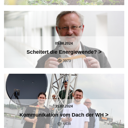
05.08.2024
>
Scheitert die Energiewende?
3973
31.07.2024
>
Kommunikation vom Dach der WH
4438