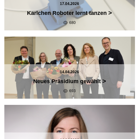
17.04.2026
>
Karlchen Roboter lernt tanzen
680
14.04.2026
>
Neues Präsidium gewählt
693