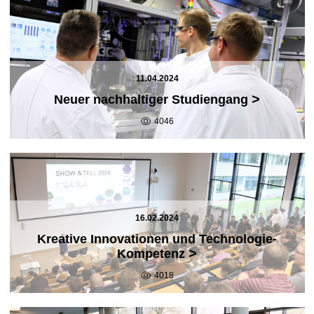
11.04.2024
>
Neuer nachhaltiger Studiengang
4046
16.02.2024
Kreative Innovationen und Technologie-
>
Kompetenz
4018