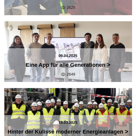
2625
09.04.2025
>
Eine App für alle Generationen
2649
19.03.2025
>
Hinter der Kulisse moderner Energieanlagen