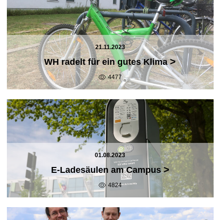
21.11.2023
>
WH radelt für ein gutes Klima
4477
01.08.2023
>
E-Ladesäulen am Campus
4824