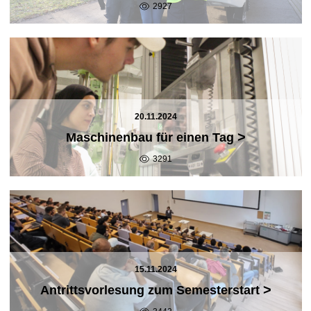
2927
20.11.2024
>
Maschinenbau für einen Tag
3291
15.11.2024
>
Antrittsvorlesung zum Semesterstart