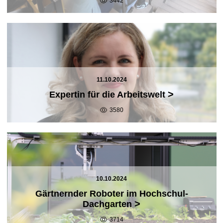
3442
11.10.2024
>
Expertin für die Arbeitswelt
3580
10.10.2024
Gärtnernder Roboter im Hochschul-
>
Dachgarten
3714