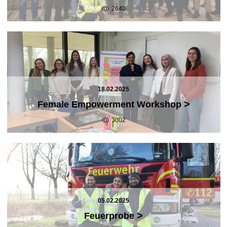
2640
18.02.2025
>
Female Empowerment Workshop
3002
05.02.2025
>
Feuerprobe