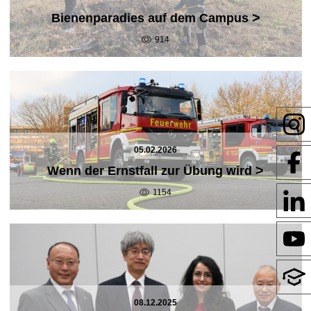
>
Bienenparadies auf dem Campus
914
05.02.2026
>
Wenn der Ernstfall zur Übung wird
1154
08.12.2025