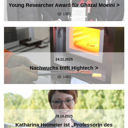
>
Young Researcher Award für Ghazal Moeini
1363
24.11.2025
>
Nachwuchs trifft Hightech
1462
29.10.2025
Katharina Heimeier ist „Professorin des