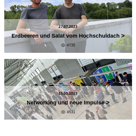
27.07.2023
>
Erdbeeren und Salat vom Hochschuldach
4735
15.05.2023
>
Networking und neue Impulse
4531