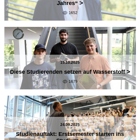
>
Jahres“
1652
15.10.2025
>
Diese Studierenden setzen auf Wasserstoff
1679
24.09.2025
Studienauftakt: Erstsemester starten ins