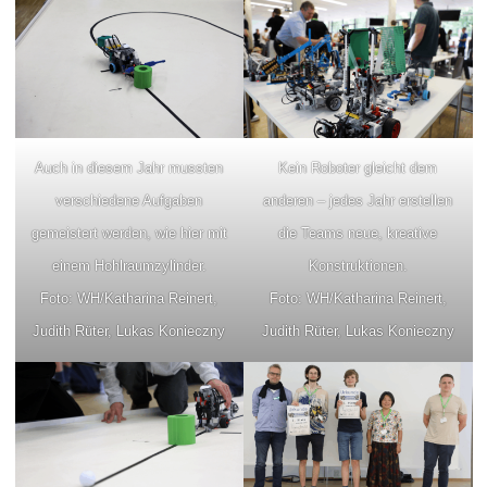
Auch in diesem Jahr mussten
Kein Roboter gleicht dem
verschiedene Aufgaben
anderen – jedes Jahr erstellen
gemeistert werden, wie hier mit
die Teams neue, kreative
einem Hohlraumzylinder.
Konstruktionen.
Foto: WH/Katharina Reinert,
Foto: WH/Katharina Reinert,
Judith Rüter, Lukas Konieczny
Judith Rüter, Lukas Konieczny