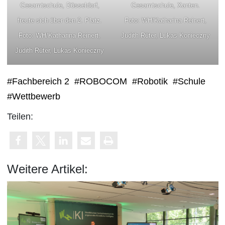
Gesamtschule, Düsseldorf,
Gesamtschule, Xanten.
freute sich über den 2. Platz.
Foto: WH/Katharina Reinert,
Foto: WH/Katharina Reinert,
Judith Rüter, Lukas Konieczny
Judith Rüter, Lukas Konieczny
#Fachbereich 2
#ROBOCOM
#Robotik
#Schule
#Wettbewerb
Teilen:
Weitere Artikel: