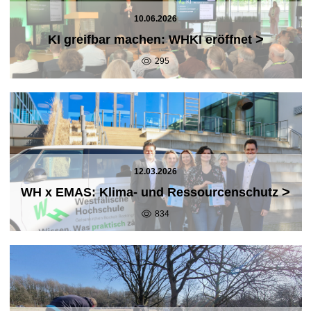
10.06.2026
>
KI greifbar machen: WHKI eröffnet
295
12.03.2026
>
WH x EMAS: Klima- und Ressourcenschutz
834