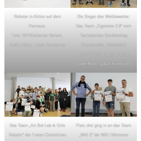
Roboter in Aktion auf dem
Die Sieger des Wettbewerbs:
Parcours.
Das Team „Tigerente 2.0“ vom
Foto: WH/Katharina Reinert,
Technischen Berufskolleg
Judith Rüter, Lukas Konieczny
Färberstraße, Düsseldorf.
Foto: WH/Katharina Reinert,
Judith Rüter, Lukas Konieczny
Das Team „Art.Bot-Lab & Girls
Platz drei ging in an das Team
Robotic“ der Freien Christlichen
„Willi 2“ der Willi Fährmann