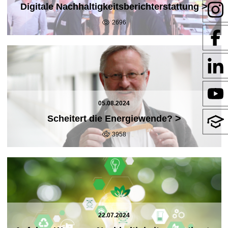
>
Digitale Nachhaltigkeitsberichterstattung
2696
05.08.2024
>
Scheitert die Energiewende?
3958
22.07.2024