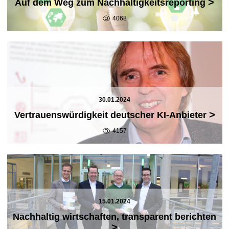
>
Auf dem Weg zum Nachhaltigkeitsreporting
4068
30.01.2024
>
Vertrauenswürdigkeit deutscher KI-Anbieter
4157
15.01.2024
Nachhaltig wirtschaften, transparent berichten
>