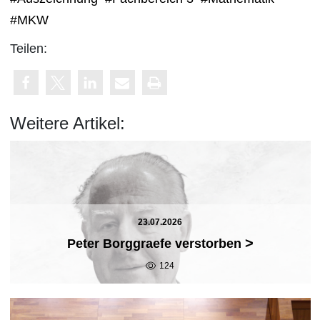
#MKW
Teilen:
Weitere Artikel:
23.07.2026
>
Peter Borggraefe verstorben
124