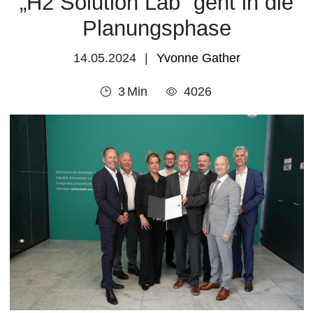
„H2 Solution Lab“ geht in die
Planungsphase
14.05.2024
Yvonne Gather
3
Min
4026