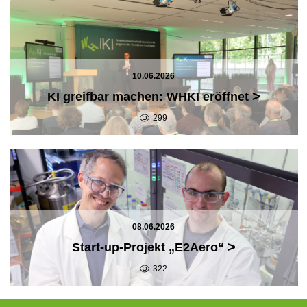
10.06.2026
>
KI greifbar machen: WHKI eröffnet
299
08.06.2026
>
Start-up-Projekt „E2Aero“
322