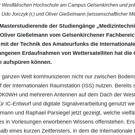
Westfälischen Hochschule am Campus Gelsenkirchen und präse
r. Udo Jorczyk (r.) und Oliver Gießelmann (wissenschaftlicher Mit
Masterstudierende der Studiengänge „Medizintechnik
d Oliver Gießelmann vom Gelsenkirchener Fachberei
mit der Technik des Amateurfunks die Internationale
fangenen Erdaufnahmen von Wettersatelliten hat die
rce aufspüren können.
 ganzen Welt kommunizieren nicht nur zwischen Bodens
 der Internationalen Raumstation (ISS) nutzen. Bereits s
DK0WH und mehreren Antennen auf dem Dach der Westf
r IC-Entwurf und digitale Signalverarbeitung genutzt 
ann und Raphael Parsiegel jetzt gezeigt, welche vielfä
des in Vorlesungen erworbenen Wissens offenstehen. Er
lb eines kurzen Zeitfensters, in dem die Internationale