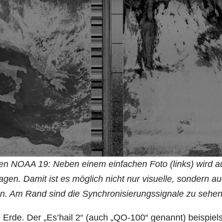
en NOAA 19: Neben einem einfachen Foto (links) wird auc
gen. Damit ist es möglich nicht nur visuelle, sondern a
en. Am Rand sind die Synchronisierungssignale zu sehe
e Erde. Der „Es’hail 2“ (auch „QO-100“ genannt) beispielsw