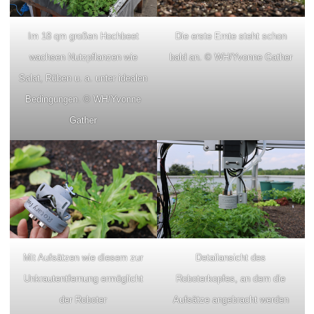
Im 18 qm großen Hochbeet
Die erste Ernte steht schon
wachsen Nutzpflanzen wie
bald an. © WH/Yvonne Gather
Salat, Rüben u. a. unter idealen
Bedingungen. © WH/Yvonne
Gather
Mit Aufsätzen wie diesem zur
Detailansicht des
Unkrautentfernung ermöglicht
Roboterkopfes, an dem die
der Roboter
Aufsätze angebracht werden