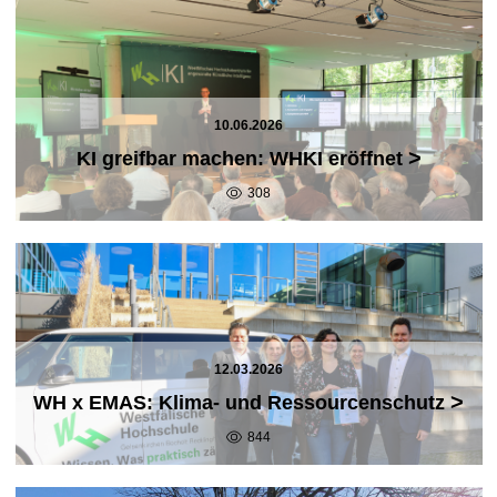
10.06.2026
>
KI greifbar machen: WHKI eröffnet
308
12.03.2026
>
WH x EMAS: Klima- und Ressourcenschutz
844