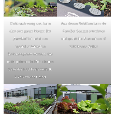
Sieht nach wenig aus, kann
Aus diesen Behältern kann der
aber eine ganze Menge: Der
FarmBot Saatgut entnehmen
„FarmBot“ ist auf einem
und gezielt ins Beet setzen. ©
speziell entwickelten
WH/Yvonne Gather
Schienensystem montiert, das
entlang der sechs Meter langen
Seite des Hochbeets verläuft.
© WH/Yvonne Gather