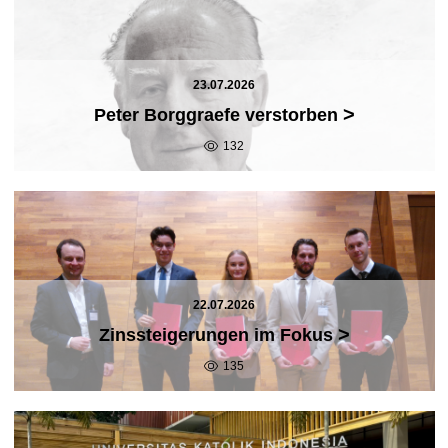
23.07.2026
>
Peter Borggraefe verstorben
132
22.07.2026
>
Zinssteigerungen im Fokus
135