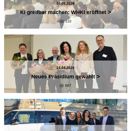
10.06.2026
>
KI greifbar machen: WHKI eröffnet
310
14.04.2026
>
Neues Präsidium gewählt
687