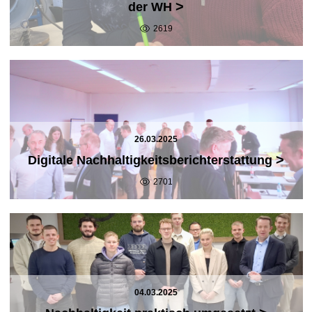
>
der WH
2619
26.03.2025
>
Digitale Nachhaltigkeitsberichterstattung
2701
04.03.2025