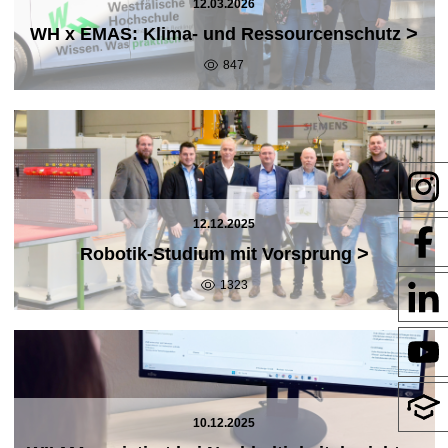
12.03.2026
>
WH x EMAS: Klima- und Ressourcenschutz
847
12.12.2025
>
Robotik-Studium mit Vorsprung
1323
10.12.2025