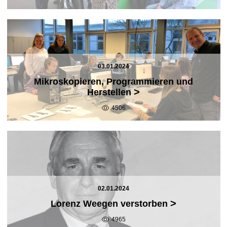
03.01.2024
Mikroskopieren, Programmieren und
>
Herstellen
4506
02.01.2024
>
Lorenz Weegen verstorben
4965