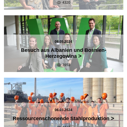
4320
08.05.2024
Besuch aus Albanien und Bosnien-
>
Herzegowina
3953
06.03.2024
>
Ressourcenschonende Stahlproduktion