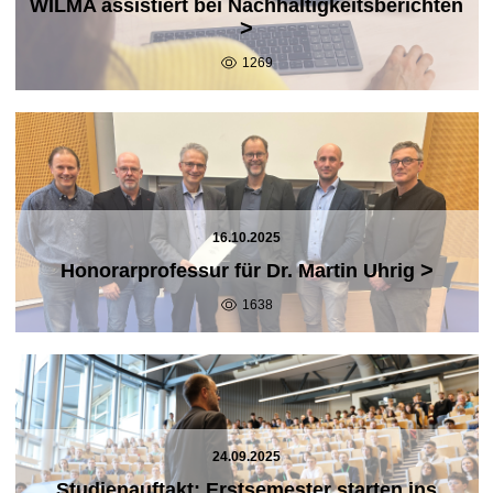
WILMA assistiert bei Nachhaltigkeitsberichten
>
1269
16.10.2025
>
Honorarprofessur für Dr. Martin Uhrig
1638
24.09.2025
Studienauftakt: Erstsemester starten ins