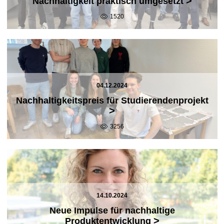
>
Nachhaltigkeit praktisch umgesetzt
1520
04.12.2024
Nachhaltigkeitspreis für Studierendenprojekt
>
3256
14.10.2024
Neue Impulse für nachhaltige
>
Produktentwicklung