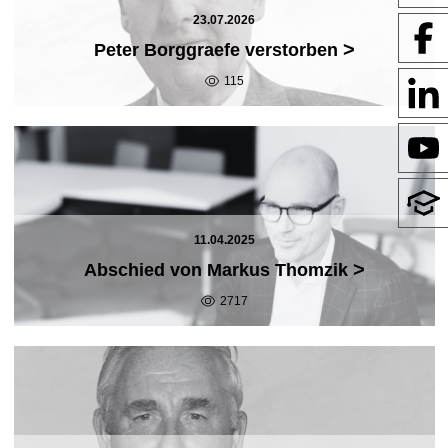
23.07.2026
>
Peter Borggraefe verstorben
115
11.04.2025
>
Abschied von Markus Thomzik
2717