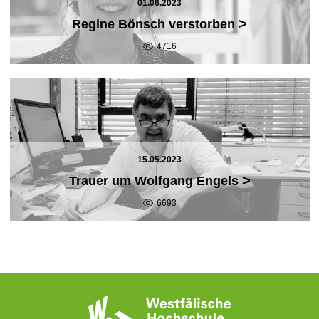
01.06.2023
>
Regine Bönsch verstorben
4716
15.05.2023
>
Trauer um Wolfgang Engels
6693