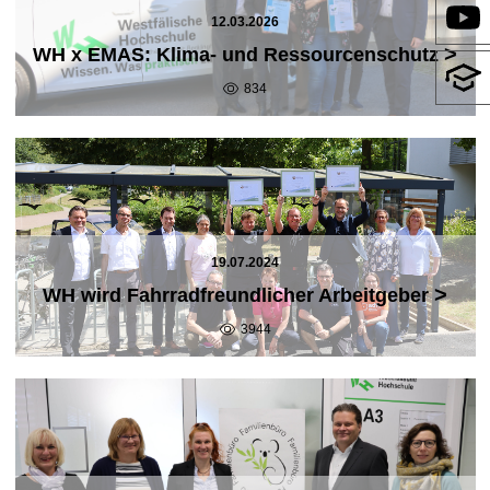
12.03.2026
>
WH x EMAS: Klima- und Ressourcenschutz
834
19.07.2024
>
WH wird Fahrradfreundlicher Arbeitgeber
3944