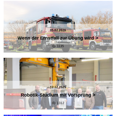
05.02.2026
>
Wenn der Ernstfall zur Übung wird
1135
12.12.2025
>
Robotik-Studium mit Vorsprung
1312