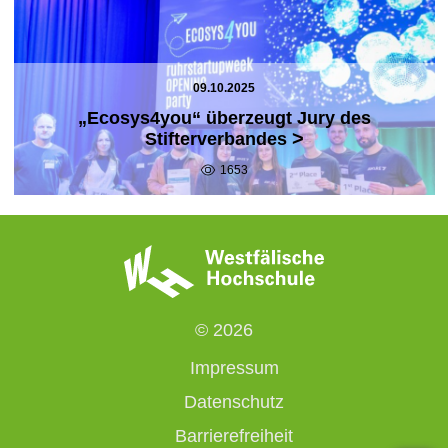
09.10.2025
„Ecosys4you“ überzeugt Jury des
>
Stifterverbandes
1653
© 2026
Impressum
Datenschutz
Barrierefreiheit