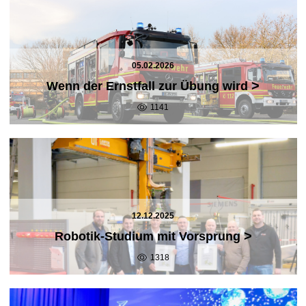
05.02.2026
>
Wenn der Ernstfall zur Übung wird
1141
12.12.2025
>
Robotik-Studium mit Vorsprung
1318