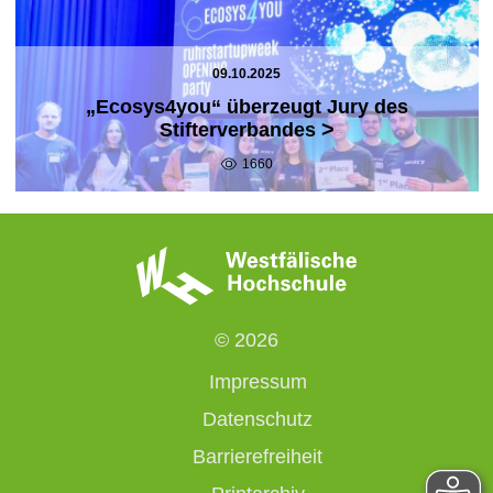
09.10.2025
„Ecosys4you“ überzeugt Jury des
>
Stifterverbandes
1660
© 2026
Impressum
Datenschutz
Barrierefreiheit