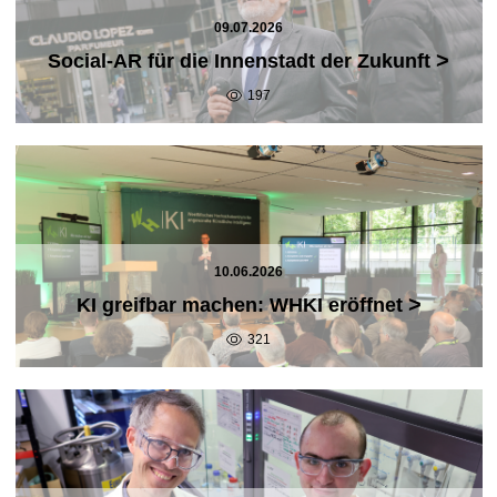
09.07.2026
>
Social-AR für die Innenstadt der Zukunft
197
10.06.2026
>
KI greifbar machen: WHKI eröffnet
321