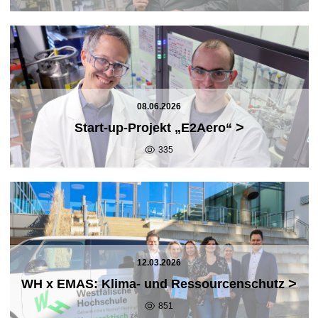
08.06.2026
>
Start-up-Projekt „E2Aero“
335
12.03.2026
>
WH x EMAS: Klima- und Ressourcenschutz
851