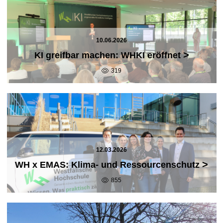
10.06.2026
>
KI greifbar machen: WHKI eröffnet
319
12.03.2026
>
WH x EMAS: Klima- und Ressourcenschutz
855