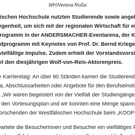
WH/Verena Roßa
lischen Hochschule nutzten Studierende sowie ang
enheit, um sich mit der regionalen Wirtschaft für e
 Programm in der ANDERSMACHER-Eventarena, der 
programm mit Keynotes von Prof. Dr. Bernd Krieg
vielfältige Impulse. Zudem erhielt der Vorstandsvo
el den diesjährigen Wolf-von-Reis-Aktorenpreis.
ge Karrieretag: An über 80 Ständen kamen die Studiere
a, Abschlussarbeiten oder Angebote für den Berufseinst
: „Wir waren begeistert von der Vielfalt der Studiengän
in den Vorlesungsplan und wir konnten eine Menge span
 Forschenden der Westfälischen Hochschule beim „KOOP-K
ete die Besucherinnen und Besucher ein vielfältiges 