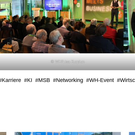
© WH/Lisa Kurpiun
#Karriere
#KI
#MSB
#Networking
#WH-Event
#Wirtsc