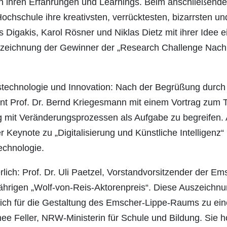
on ihren Erfahrungen und Learnings. Beim anschließende
Hochschule ihre kreativsten, verrücktesten, bizarrsten 
las Digakis, Karol Rösner und Niklas Dietz mit ihrer Idee
eichnung der Gewinner der „Research Challenge Nachha
stechnologie und Innovation: Nach der Begrüßung durch
t Prof. Dr. Bernd Kriegesmann mit einem Vortrag zum
ng mit Veränderungsprozessen als Aufgabe zu begreifen.
r Keynote zu „Digitalisierung und Künstliche Intelligenz
chnologie.
ich: Prof. Dr. Uli Paetzel, Vorstandvorsitzender der 
ährigen „Wolf-von-Reis-Aktorenpreis“. Diese Auszeichnun
lich für die Gestaltung des Emscher-Lippe-Raums zu eine
othee Feller, NRW-Ministerin für Schule und Bildung. Si