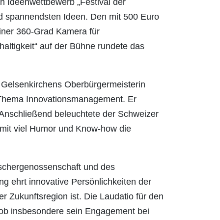
n Ideenwettbewerb „Festival der
und spannendsten Ideen. Den mit 500 Euro
 einer 360-Grad Kamera für
ltigkeit“ auf der Bühne rundete das
 Gelsenkirchens Oberbürgermeisterin
 Thema Innovationsmanagement. Er
 Anschließend beleuchtete der Schweizer
“ mit viel Humor und Know-how die
Emschergenossenschaft und des
g ehrt innovative Persönlichkeiten der
r Zukunftsregion ist. Die Laudatio für den
e hob insbesondere sein Engagement bei