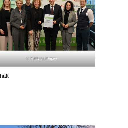
© WH/Lisa Kurpiun
haft