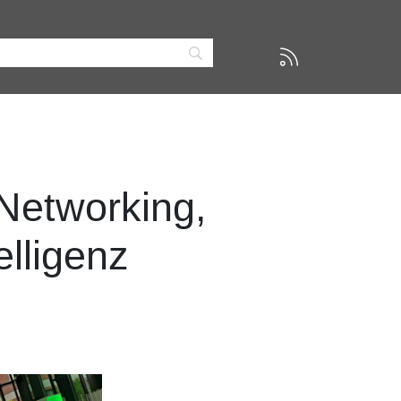
Networking,
elligenz