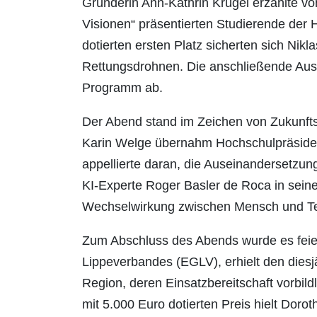
Gründerin Ann-Kathrin Krügel erzählte v
Visionen“ präsentierten Studierende der 
dotierten ersten Platz sicherten sich Nik
Rettungsdrohnen. Die anschließende Ausz
Programm ab.
Der Abend stand im Zeichen von Zukunft
Karin Welge übernahm Hochschulpräsiden
appellierte daran, die Auseinandersetzu
KI-Experte Roger Basler de Roca in seine
Wechselwirkung zwischen Mensch und Te
Zum Abschluss des Abends wurde es feierl
Lippeverbandes (EGLV), erhielt den diesj
Region, deren Einsatzbereitschaft vorbild
mit 5.000 Euro dotierten Preis hielt Dor